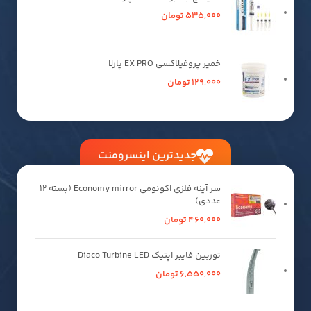
535,000
تومان
خمیر پروفیلاکسی EX PRO پارلا
129,000
تومان
جدیدترین اینسرومنت
سر آینه فلزی اکونومی Economy mirror (بسته 12
عددی)
460,000
تومان
توربین فایبر اپتیک Diaco Turbine LED
6,550,000
تومان