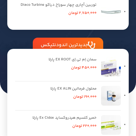
توربین آچاری چهار سوراخ دیاکو Diaco Turbine
2,750,000
تومان
جدیدترین اندودنتیکس
سمان اِم تی اِی EX ROOT پارلا
450,000
تومان
محلول فرمالین EX ALIN پارلا
190,000
تومان
خمیر کلسیم هیدروکساید Ex Cidox پارلا
220,000
تومان